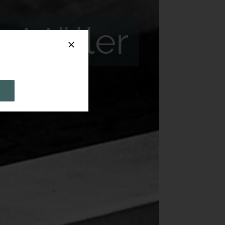
g Müller
R