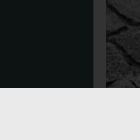
Willko
Georg 