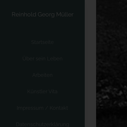
Skip
to
Reinhold Georg Müller
content
Startseite
Über sein Leben
Arbeiten
Künstler Vita
Impressum / Kontakt
Datenschutzerklärung